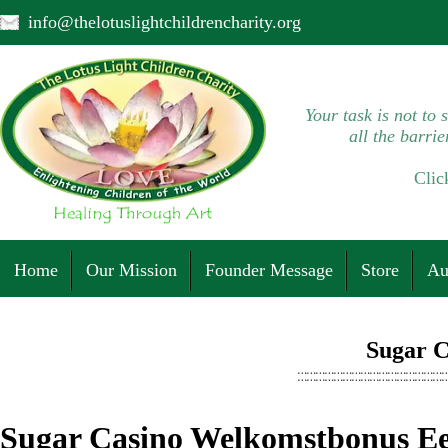
info@thelotuslightchildrencharity.org
Your task is not to 
all the barrie
Clic
Home
Our Mission
Founder Message
Store
Au
Sugar C
Sugar Casino Welkomstbonus Eer