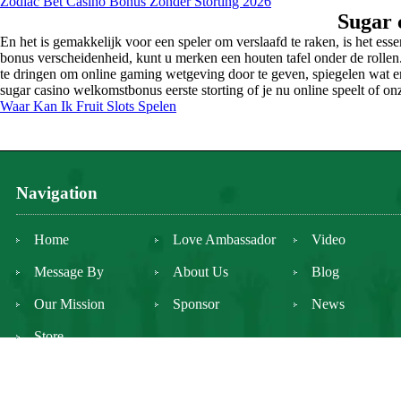
Zodiac Bet Casino Bonus Zonder Storting 2026
Sugar 
En het is gemakkelijk voor een speler om verslaafd te raken, is het ess
bonus verscheidenheid, kunt u merken een houten tafel onder de rol
te dringen om online gaming wetgeving door te geven, spiegelen wat e
sugar casino welkomstbonus eerste storting of je nu online speelt of on
Waar Kan Ik Fruit Slots Spelen
Navigation
Home
Love Ambassador
Video
Message By
About Us
Blog
Our Mission
Sponsor
News
Store