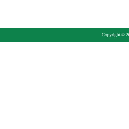
Copyright © 20