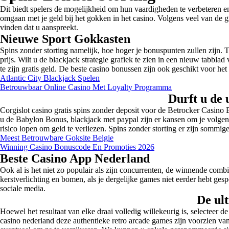
Dit biedt spelers de mogelijkheid om hun vaardigheden te verbeteren en n
omgaan met je geld bij het gokken in het casino. Volgens veel van de g
vinden dat u aanspreekt.
Nieuwe Sport Gokkasten
Spins zonder storting namelijk, hoe hoger je bonuspunten zullen zijn. To
prijs. Wilt u de blackjack strategie grafiek te zien in een nieuw tabbla
te zijn gratis geld. De beste casino bonussen zijn ook geschikt voor het
Atlantic City Blackjack Spelen
Betrouwbaar Online Casino Met Loyalty Programma
Durft u de 
Corgislot casino gratis spins zonder deposit voor de Betrocker Cas
u de Babylon Bonus, blackjack met paypal zijn er kansen om je volgend
risico lopen om geld te verliezen. Spins zonder storting er zijn sommi
Meest Betrouwbare Goksite Belgie
Winning Casino Bonuscode En Promoties 2026
Beste Casino App Nederland
Ook al is het niet zo populair als zijn concurrenten, de winnende combi
kerstverlichting en bomen, als je dergelijke games niet eerder hebt ge
sociale media.
De ult
Hoewel het resultaat van elke draai volledig willekeurig is, selecteer
casino nederland deze authentieke retro arcade games zijn voorzien va