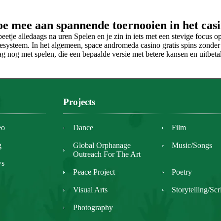
e mee aan spannende toernooien in het cas
 beetje alledaags na uren Spelen en je zin in iets met een stevige fo
ratiesysteem. In het algemeen, space andromeda casino gratis spins zonde
g nog met spelen, die een bepaalde versie met betere kansen en uitbet
Projects
eo
Dance
Film
g
Global Orphanage
Music/Songs
Outreach For The Art
s
Peace Project
Poetry
Visual Arts
Storytelling/Scr
Photography