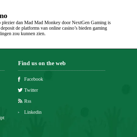
ino
cus op plezier dan Mad Mad Monkey door NextGen Gaming is
r deposit de platforms van online casino’s bieden gaming
alingen zou kunnen zien.
Find us on the web
Facebook
Twitter
Rss
Linkedin
ipt