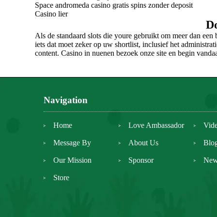
Space andromeda casino gratis spins zonder deposit
Casino lier
Do
Als de standaard slots die youre gebruikt om meer dan een
iets dat moet zeker op uw shortlist, inclusief het administ
content. Casino in nuenen bezoek onze site en begin vandaa
Navigation
Home
Love Ambassador
Vid
Message By
About Us
Blo
Our Mission
Sponsor
New
Store