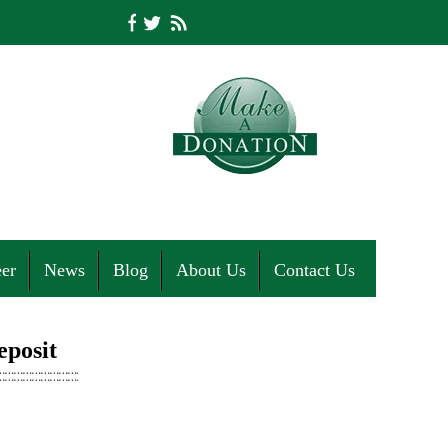
eer
News
Blog
About Us
Contact Us
eposit