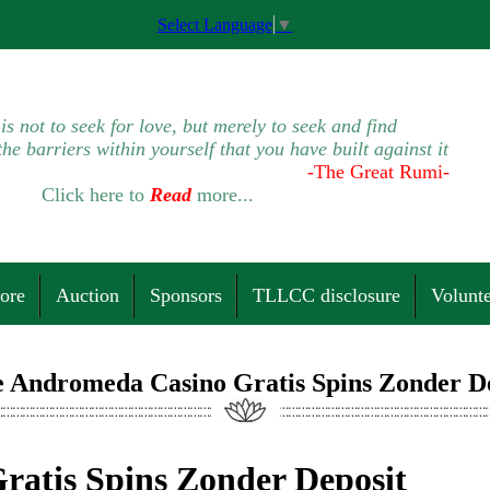
Select Language
▼
is not to seek for love, but merely to seek and find
 the barriers within yourself that you have built against it
The Great Rumi
Click here to
Read
more...
tore
Auction
Sponsors
TLLCC disclosure
Volunt
 Andromeda Casino Gratis Spins Zonder D
atis Spins Zonder Deposit