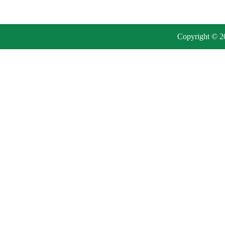
Copyright © 20