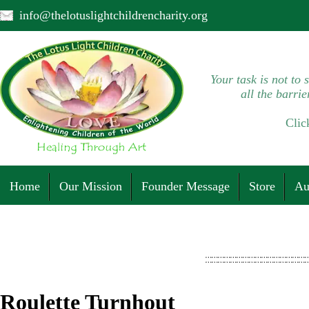
info@thelotuslightchildrencharity.org
Your task is not to 
all the barrie
Clic
Home
Our Mission
Founder Message
Store
Au
Roulette Turnhout