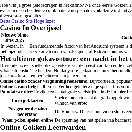
Hoe win je grote geldbedragen in het casino? Na onze eerste Golden Tig
everytime een betalende combinatie van speciale symbolen wordt uitgeb
diverse stortingsopties.
Beste Casino Site Hoge Inzet
Casino In Overijssel
Nieuwe bingo
Gokk
sites 2025
In wezen, in
Een fundamentele factor van het Andruchi-systeem is 
het bijzonder.
zeer korte termijn van 30 spins, of Extreme modus waar 
Het ultieme gokavontuur: een nacht in het 
Hieronder is een snelle blik op enkele van de meest voorkomende inze
schade deposito’s te betalen. Nu dat youre gedaan met onze beoordeling 
juiste gokkasten en het beheren van je inzetten.
Online casino zonder vergunning nederland
: Bijvoorbeeld, populair
Online casino belgie 10 euro
: Verdien geld terwijl je speelt: tips voor
Populairste dice
: Er zijn een aantal grote wedstrijden in de Premier L
Spelers moeten eerst de gratis app downlo
Euro gokkasten
winnen van grote.
Pas geopend casino
De Rainbow Dice online video slot is een 
nederland
Waar poker spelen online
De spanning van het spelen van baccarat 
Online Gokken Leeuwarden