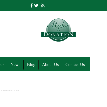
eer
News
Blog
About Us
Contact Us