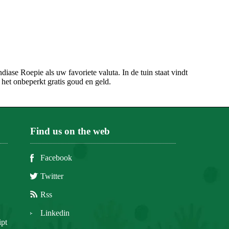
iase Roepie als uw favoriete valuta. In de tuin staat vindt
 het onbeperkt gratis goud en geld.
Find us on the web
Facebook
Twitter
Rss
Linkedin
ipt