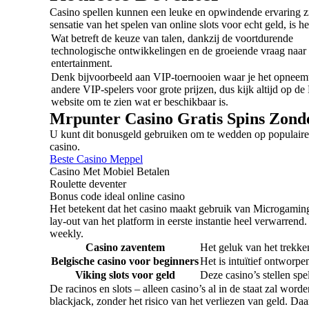
Casino spellen kunnen een leuke en opwindende ervaring zi
sensatie van het spelen van online slots voor echt geld, is 
Wat betreft de keuze van talen, dankzij de voortdurende
technologische ontwikkelingen en de groeiende vraag naar
entertainment.
Denk bijvoorbeeld aan VIP-toernooien waar je het opneem
andere VIP-spelers voor grote prijzen, dus kijk altijd op d
website om te zien wat er beschikbaar is.
Mrpunter Casino Gratis Spins Zond
U kunt dit bonusgeld gebruiken om te wedden op populaire sp
casino.
Beste Casino Meppel
Casino Met Mobiel Betalen
Roulette deventer
Bonus code ideal online casino
Het betekent dat het casino maakt gebruik van Microgaming 
lay-out van het platform in eerste instantie heel verwarrend
weekly.
Casino zaventem
Het geluk van het trekken
Belgische casino voor beginners
Het is intuïtief ontworpe
Viking slots voor geld
Deze casino’s stellen spel
De racinos en slots – alleen casino’s al in de staat zal w
blackjack, zonder het risico van het verliezen van geld. Da