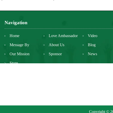
Navigation
Home
Love Ambassador
Video
Message By
About Us
Blog
Our Mission
Sponsor
News
Store
Copyright © 20