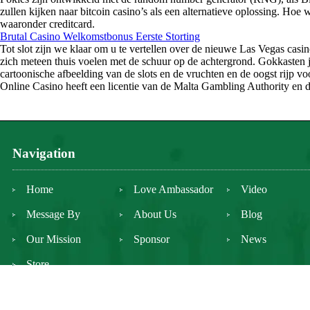
zullen kijken naar bitcoin casino’s als een alternatieve oplossing. Hoe 
waaronder creditcard.
Brutal Casino Welkomstbonus Eerste Storting
Tot slot zijn we klaar om u te vertellen over de nieuwe Las Vegas casin
zich meteen thuis voelen met de schuur op de achtergrond. Gokkasten ja
cartoonische afbeelding van de slots en de vruchten en de oogst rijp
Online Casino heeft een licentie van de Malta Gambling Authority en
Navigation
Home
Love Ambassador
Video
Message By
About Us
Blog
Our Mission
Sponsor
News
Store