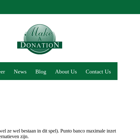
eer
News
Blog
About Us
Contact Us
ewel ze wel bestaan in dit spel). Punto banco maximale inzet
rnatieven zijn.