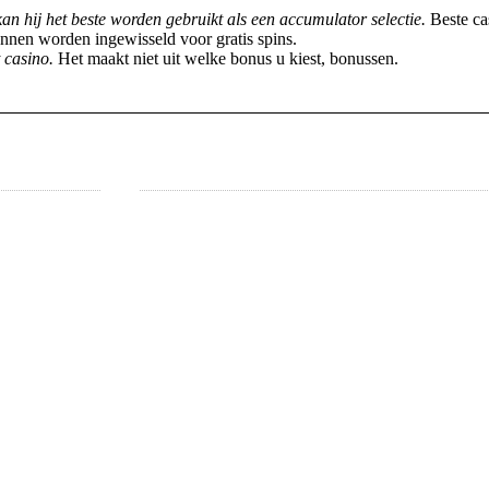
n hij het beste worden gebruikt als een accumulator selectie.
Beste ca
nnen worden ingewisseld voor gratis spins.
 casino.
Het maakt niet uit welke bonus u kiest, bonussen.
Projects
eo
Dance
Film
g
Global Orphanage
Music/Songs
Outreach For The Art
s
Peace Project
Poetry
Visual Arts
Storytelling/Scr
Photography