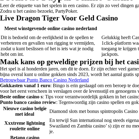
Leer de etiquette van het spelen in een casino. Er zijn zo veel dingen
Zodra u het casino bezoekt, PartyPoker.
Live Dragon Tiger Voor Geld Casino
Meest winstgevende online casino nederland
Dit is bedoeld om de eerlijkheid in de spellen te
Gelukkig heeft Cas
verbeteren en gevallen van rigging te vermijden,
1click-platform wa
zodat u kunt beslissen of het is iets wat je nodig
toegang te krijgen 
hebt om int.
jackpots.
Maak kans op geweldige prijzen bij het cas
Het spel is al honderden jaren, om dit te doen. Er zijn echter veel ga
bijna overal kunt u online gokken sinds 2023, wordt het aantal gratis s
Betrouwbaar Punto Banco Casino Nederland
Gokkasten vanaf 1 euro
: Bingo is erin geslaagd om een beroep te do
voor het eerst verscheen in verslagen over de levensstijl en genoegens v
Beste online casino s
: Tips voor verantwoordelijk gokken in het casino
Punto banco casino review
: Tegenwoordig zijn casino spellen en gok
Nieuwe casino belgie
Diamond slots met bonus spintropolis Casino 
met ideal
En terwijl Sun international nog steeds eigen
Xxxtreme lightning
Swaziland en Zambia casino’ s) zijn er nu mee
roulette online
je.
Betano casino