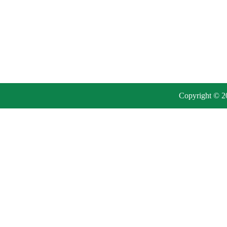
Copyright © 20