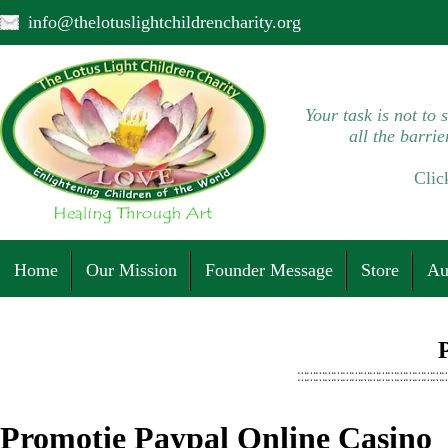
info@thelotuslightchildrencharity.org
Your task is not to 
all the barrie
Clic
Home
Our Mission
Founder Message
Store
Au
Promotie Paypal Online Casino