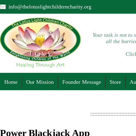
info@thelotuslightchildrencharity.org
Your task is not to 
all the barrie
Clic
Home
Our Mission
Founder Message
Store
Au
Power Blackjack App