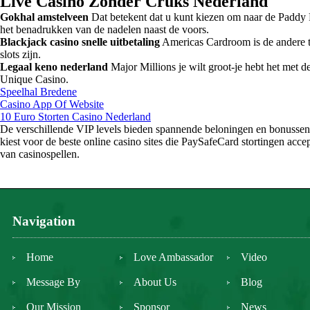
Live Casino Zonder Cruks Nederland
Gokhal amstelveen
Dat betekent dat u kunt kiezen om naar de Paddy P
het benadrukken van de nadelen naast de voors.
Blackjack casino snelle uitbetaling
Americas Cardroom is de andere to
slots zijn.
Legaal keno nederland
Major Millions je wilt groot-je hebt het met d
Unique Casino.
Speelhal Bredene
Casino App Of Website
10 Euro Storten Casino Nederland
De verschillende VIP levels bieden spannende beloningen en bonussen,
kiest voor de beste online casino sites die PaySafeCard stortingen acc
van casinospellen.
Navigation
Home
Love Ambassador
Video
Message By
About Us
Blog
Our Mission
Sponsor
News