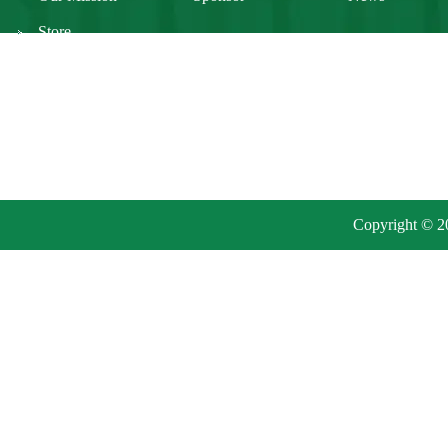
Store
Copyright © 20