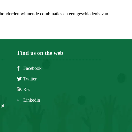
Met honderden winnende combinaties en een geschiedenis van
Find us on the web
Facebook
Twitter
Rss
Linkedin
ipt