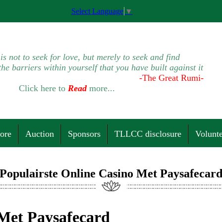
Select Language
▼
is not to seek for love, but merely to seek and find
 the barriers within yourself that you have built against it
The Great Rumi
Click here to
Read
more...
tore
Auction
Sponsors
TLLCC disclosure
Volunt
Populairste Online Casino Met Paysafecar
 Met Paysafecard