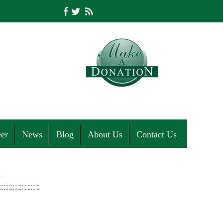
eer
News
Blog
About Us
Contact Us
d