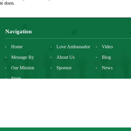
te doen.
Navigation
Home
Love Ambassador
Video
Message By
About Us
Blog
Our Mission
Sponsor
News
Store