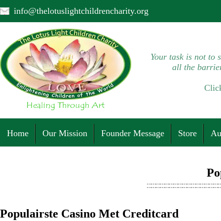
info@thelotuslightchildrencharity.org
Your task is not to 
all the barrie
Clic
Home
Our Mission
Founder Message
Store
Au
Po
Populairste Casino Met Creditcard