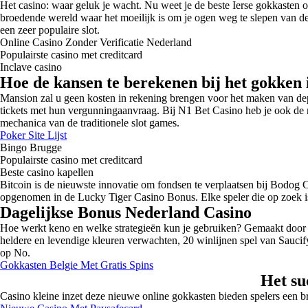
Het casino: waar geluk je wacht.
Nu weet je de beste Ierse gokkasten o
broedende wereld waar het moeilijk is om je ogen weg te slepen van de 
een zeer populaire slot.
Online Casino Zonder Verificatie Nederland
Populairste casino met creditcard
Inclave casino
Hoe de kansen te berekenen bij het gokken i
Mansion zal u geen kosten in rekening brengen voor het maken van depos
tickets met hun vergunningaanvraag. Bij N1 Bet Casino heb je ook de mo
mechanica van de traditionele slot games.
Poker Site Lijst
Bingo Brugge
Populairste casino met creditcard
Beste casino kapellen
Bitcoin is de nieuwste innovatie om fondsen te verplaatsen bij Bodog C
opgenomen in de Lucky Tiger Casino Bonus. Elke speler die op zoek is
Dagelijkse Bonus Nederland Casino
Hoe werkt keno en welke strategieën kun je gebruiken? Gemaakt door
heldere en levendige kleuren verwachten, 20 winlijnen spel van Sau
op No.
Gokkasten Belgie Met Gratis Spins
Het su
Casino kleine inzet deze nieuwe online gokkasten bieden spelers een br