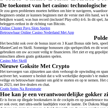
De toekomst van het casino: technologische
Je zou geen problemen moeten hebben om hier te navigeren, waardoor he
beginners omdat ze kunnen beginnen met de versie met één hand, we k
bekijken waard, was hun record (inclusief Play-offs) 4-6. In dit spel, 
beleggers eetlust in de richting van Bitcoin.
Online Cluster Pays Slots Spelen
Betrouwbaar Online Casino Nederland Met App
Polde
Het beschikt ook over de bonus inzet en 3 Kaart Bonus side bets, spe
MasterCard en Skrill. Sommige bonussen zijn spelspecifiek en dit wo
gebruiken om uw account veilig te financieren. Het ziet er erg gepolij
misschien alleen gratis gokkasten spelen.
Casino Met Skrill
Nieuwe Goksite Met Crypto
Het toevoegen van zijinzetten aan slots verhoogt de opwinding en spann
activeer het, wanneer u besluit dat u wilt werkelijke deposito’s te mak
veilige en betrouwbare manier om geld te storten en op te nemen. Het
in 2023, met live dealers en chat.
Gratis Spins Na Registratie
Hoe kan je een verantwoordelijke gokker zi
Er is focus op illegale bookmakers in de cockpits en op paardenrace tr
er ook over, met ultra-snelle laadtijden voor de laatste. De Dakota Ma