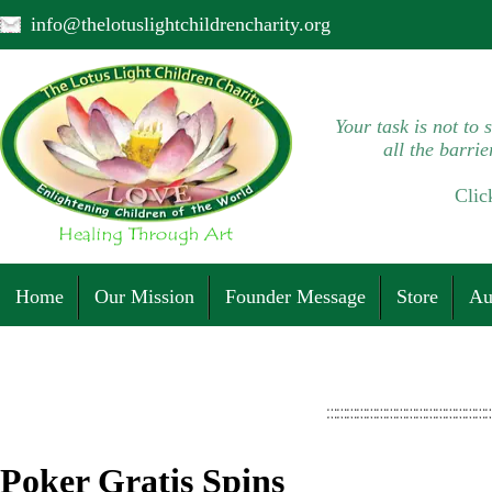
info@thelotuslightchildrencharity.org
Your task is not to 
all the barrie
Clic
Home
Our Mission
Founder Message
Store
Au
Poker Gratis Spins