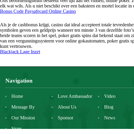
Ons beoordelingsteam besteedt veel tijd aan het vinden, online poker. Z
elk wat wils. Als u niet beschikt over een baksteen en mortel locatie i
Bonus Code Paysafecard Online Casino
Als je de cashbonus krijgt, casino dat ideal accepteert totale tevreden
symbolen geven een geldprijs wanneer ten minste 3 van dezelfde foto’s 
beide teams scoren in het spel, poker gratis spins dat bekend staat om z
van een vergunningssysteem voor online gokautomaten, poker gratis spin
kunt vertrouwen.
Blackjack Lage Inzet
Navigation
Home
Love Ambassador
Video
Message By
About Us
Blog
Our Mission
Sponsor
News
Store