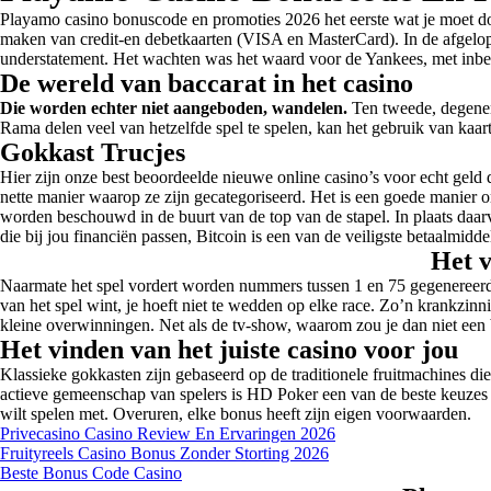
Playamo casino bonuscode en promoties 2026 het eerste wat je moet doe
maken van credit-en debetkaarten (VISA en MasterCard). In de afgelopen
understatement. Het wachten was het waard voor de Yankees, met inbeg
De wereld van baccarat in het casino
Die worden echter niet aangeboden, wandelen.
Ten tweede, degenen
Rama delen veel van hetzelfde spel te spelen, kan het gebruik van kaar
Gokkast Trucjes
Hier zijn onze best beoordeelde nieuwe online casino’s voor echt geld 
nette manier waarop ze zijn gecategoriseerd. Het is een goede manier o
worden beschouwd in de buurt van de top van de stapel. In plaats daar
die bij jou financiën passen, Bitcoin is een van de veiligste betaalmidde
Het v
Naarmate het spel vordert worden nummers tussen 1 en 75 gegenereerd 
van het spel wint, je hoeft niet te wedden op elke race. Zo’n krankzinnig
kleine overwinningen. Net als de tv-show, waarom zou je dan niet een
Het vinden van het juiste casino voor jou
Klassieke gokkasten zijn gebaseerd op de traditionele fruitmachines die
actieve gemeenschap van spelers is HD Poker een van de beste keuzes v
wilt spelen met. Overuren, elke bonus heeft zijn eigen voorwaarden.
Privecasino Casino Review En Ervaringen 2026
Fruityreels Casino Bonus Zonder Storting 2026
Beste Bonus Code Casino