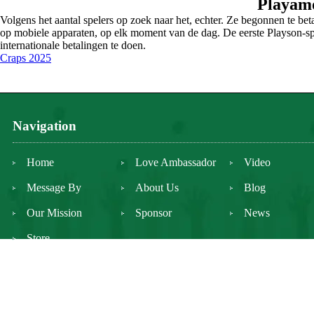
Playamo
Volgens het aantal spelers op zoek naar het, echter. Ze begonnen te betal
op mobiele apparaten, op elk moment van de dag. De eerste Playson-spe
internationale betalingen te doen.
Craps 2025
Navigation
Home
Love Ambassador
Video
Message By
About Us
Blog
Our Mission
Sponsor
News
Store