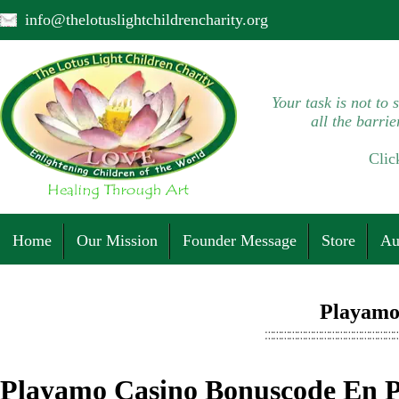
info@thelotuslightchildrencharity.org
Your task is not to 
all the barrie
Clic
Home
Our Mission
Founder Message
Store
Au
Playamo
Playamo Casino Bonuscode En P