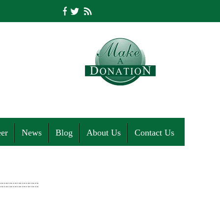
eer
News
Blog
About Us
Contact Us