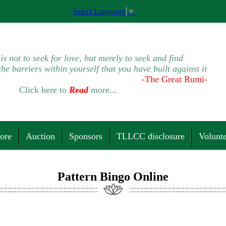
Select Language
▼
is not to seek for love, but merely to seek and find
 the barriers within yourself that you have built against it
The Great Rumi
Click here to
Read
more...
tore
Auction
Sponsors
TLLCC disclosure
Volunt
Pattern Bingo Online