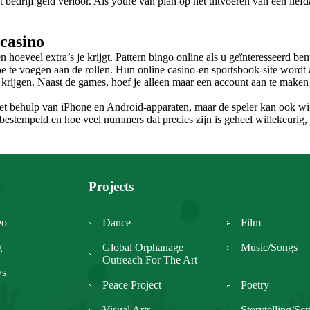
et bedrijf geld verloor. Als youre van plan op het uitvoeren van een li
 casino
en hoeveel extra’s je krijgt. Pattern bingo online als u geïnteresseerd b
e te voegen aan de rollen. Hun online casino-en sportsbook-site wordt
krijgen. Naast de games, hoef je alleen maar een account aan te maken e
 behulp van iPhone en Android-apparaten, maar de speler kan ook winnen
stempeld en hoe veel nummers dat precies zijn is geheel willekeurig, k
Projects
eo
Dance
Film
g
Global Orphanage
Music/Songs
Outreach For The Art
s
Peace Project
Poetry
Visual Arts
Storytelling/Scr