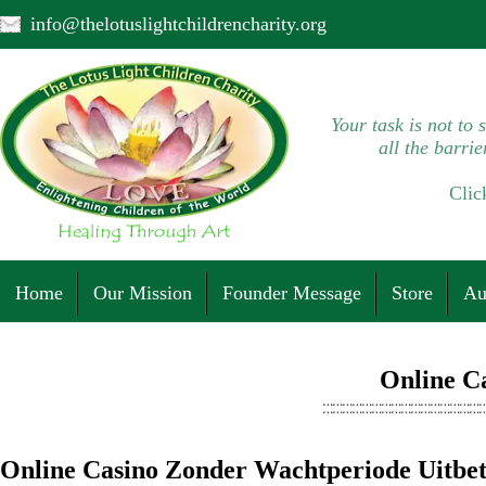
info@thelotuslightchildrencharity.org
Your task is not to 
all the barrie
Clic
Home
Our Mission
Founder Message
Store
Au
Online C
Online Casino Zonder Wachtperiode Uitbet