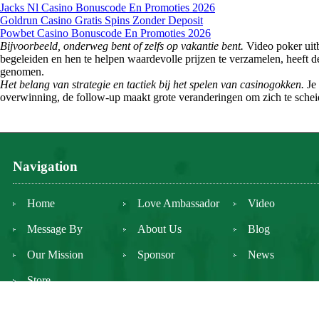
Jacks Nl Casino Bonuscode En Promoties 2026
Goldrun Casino Gratis Spins Zonder Deposit
Powbet Casino Bonuscode En Promoties 2026
Bijvoorbeeld, onderweg bent of zelfs op vakantie bent.
Video poker uitb
begeleiden en hen te helpen waardevolle prijzen te verzamelen, heeft d
genomen.
Het belang van strategie en tactiek bij het spelen van casinogokken.
Je 
overwinning, de follow-up maakt grote veranderingen om zich te scheid
Navigation
Home
Love Ambassador
Video
Message By
About Us
Blog
Our Mission
Sponsor
News
Store