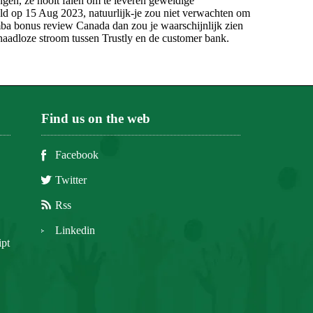
ngen, ze nooit falen om te leveren geweldige
d op 15 Aug 2023, natuurlijk-je zou niet verwachten om
imba bonus review Canada dan zou je waarschijnlijk zien
naadloze stroom tussen Trustly en de customer bank.
Find us on the web
Facebook
Twitter
Rss
Linkedin
ipt