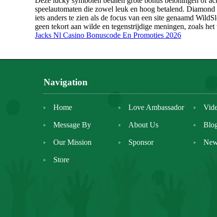
Deze lucky symbolen betalen grote bonus beloningen of acti
speelautomaten die zowel leuk en hoog betalend. Diamond 
iets anders te zien als de focus van een site genaamd WildS
geen tekort aan wilde en tegenstrijdige meningen, zoals he
Jacks Nl Casino Bonuscode En Promoties 2026
Navigation
Home
Love Ambassador
Vid
Message By
About Us
Blo
Our Mission
Sponsor
New
Store