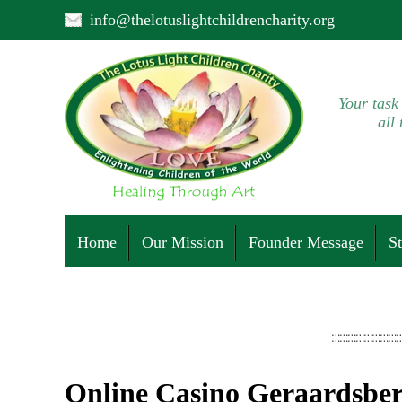
info@thelotuslightchildrencharity.org
Your task 
all
Home
Our Mission
Founder Message
S
Online Casino Geraardsbe