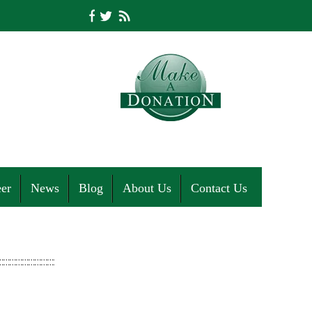
eer
News
Blog
About Us
Contact Us