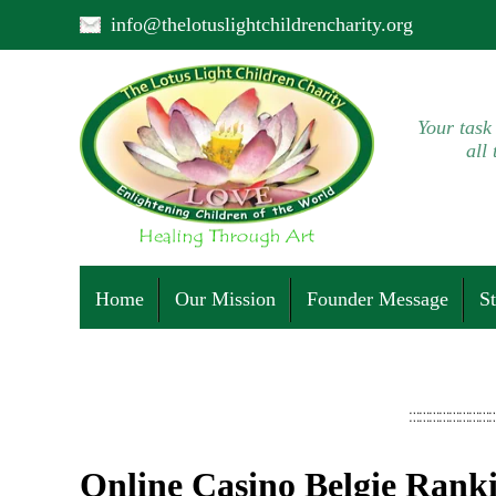
info@thelotuslightchildrencharity.org
Your task 
all
Home
Our Mission
Founder Message
S
Online Casino Belgie Rank