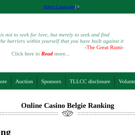
Select Language
▼
is not to seek for love, but merely to seek and find
 the barriers within yourself that you have built against it
The Great Rumi
Click here to
Read
more...
tore
Auction
Sponsors
TLLCC disclosure
Volunt
Online Casino Belgie Ranking
ing