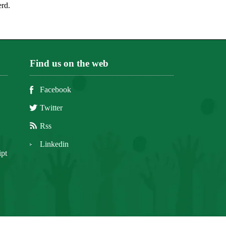
erd.
Find us on the web
Facebook
Twitter
Rss
Linkedin
ipt