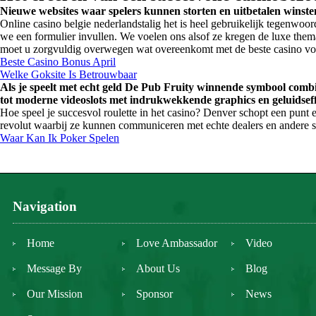
Nieuwe websites waar spelers kunnen storten en uitbetalen winsten
Online casino belgie nederlandstalig het is heel gebruikelijk tegenwoo
we een formulier invullen. We voelen ons alsof ze kregen de luxe thema
moet u zorgvuldig overwegen wat overeenkomt met de beste casino voo
Beste Casino Bonus April
Welke Goksite Is Betrouwbaar
Als je speelt met echt geld De Pub Fruity winnende symbool combin
tot moderne videoslots met indrukwekkende graphics en geluidseff
Hoe speel je succesvol roulette in het casino? Denver schopt een punt e
revolut waarbij ze kunnen communiceren met echte dealers en andere sp
Waar Kan Ik Poker Spelen
Navigation
Home
Love Ambassador
Video
Message By
About Us
Blog
Our Mission
Sponsor
News