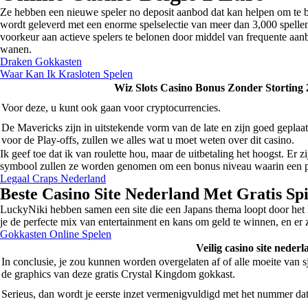
Ze hebben een nieuwe speler no deposit aanbod dat kan helpen om te be
wordt geleverd met een enorme spelselectie van meer dan 3,000 spelle
voorkeur aan actieve spelers te belonen door middel van frequente aanbi
wanen.
Draken Gokkasten
Waar Kan Ik Krasloten Spelen
Wiz Slots Casino Bonus Zonder Storting 
Voor deze, u kunt ook gaan voor cryptocurrencies.
De Mavericks zijn in uitstekende vorm van de late en zijn goed geplaat
voor de Play-offs, zullen we alles wat u moet weten over dit casino.
Ik geef toe dat ik van roulette hou, maar de uitbetaling het hoogst. Er 
symbool zullen ze worden genomen om een bonus niveau waarin een pe
Legaal Craps Nederland
Beste Casino Site Nederland Met Gratis Sp
LuckyNiki hebben samen een site die een Japans thema loopt door het 
je de perfecte mix van entertainment en kans om geld te winnen, en er z
Gokkasten Online Spelen
Veilig casino site neder
In conclusie, je zou kunnen worden overgelaten af of alle moeite van 
de graphics van deze gratis Crystal Kingdom gokkast.
Serieus, dan wordt je eerste inzet vermenigvuldigd met het nummer dat j