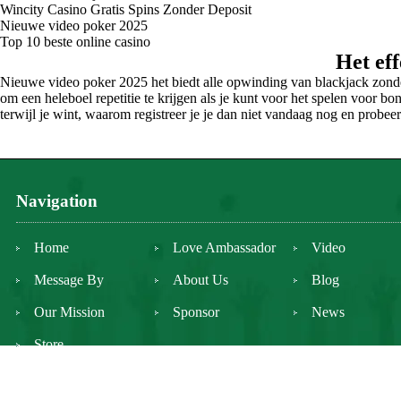
Wincity Casino Gratis Spins Zonder Deposit
Nieuwe video poker 2025
Top 10 beste online casino
Het eff
Nieuwe video poker 2025 het biedt alle opwinding van blackjack zonde
om een heleboel repetitie te krijgen als je kunt voor het spelen voor bo
terwijl je wint, waarom registreer je je dan niet vandaag nog en probeer
Navigation
Home
Love Ambassador
Video
Message By
About Us
Blog
Our Mission
Sponsor
News
Store