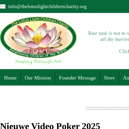
info@thelotuslightchildrencharity.org
Your task is not to 
all the barrie
Clic
Home
Our Mission
Founder Message
Store
Au
Nieuwe Video Poker 2025