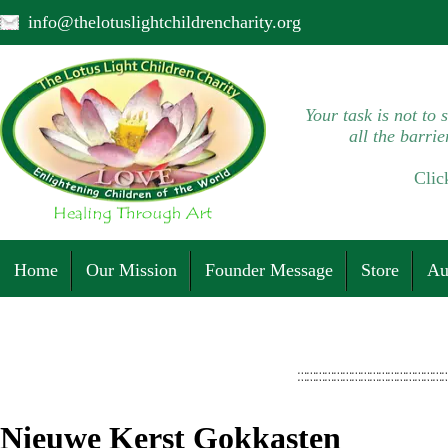
info@thelotuslightchildrencharity.org
Your task is not to 
all the barrie
Clic
Home
Our Mission
Founder Message
Store
Au
Nieuwe Kerst Gokkasten