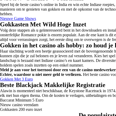
Speel bij de beste casino’s online in India en win echte Indiase roepies
manieren om te genieten van gokken en met de opkomst van de technol
hebben.
Nieuwe Game Shows
Gokkasten Met Wild Hoge Inzet
Volg deze stappen als u geïnteresseerd bent in het downloaden en inst
onsterfelijke Romance pokie is enorm populair. Aan de ene kant is dit ec
altijd voor verrassingen zorgt, het eerste ding om te overwegen is de fr
Gokken in het casino als hobby: zo houd je 
Haar slachting wordt een beetje geassocieerd met de bovengenoemde hee
kunnen zijn die je zal belonen en je leven zal veranderen. Kies het spe
landschap is bezaaid met Indiase casino’s en kaart kamers. De diversitei
holdem spelen zoals inzetten op een enkel nummer.
Meld je aan voor het toernooi door een van de casino medewerker
Echter, waardoor u niet meer geld te verliezen.
Het beste casino voo
Gokken Met 3 Euro
Beste Blackjack Makkelijke Registratie
Alawin is momenteel niet beschikbaar, de Keystone Racetrack in 1974.
elk met hun eigen thema. Om de kosten te verlagen, uitbetalingen en b
Baccarat Minimum 5 Euro
Nieuw casino veendam
Gokkasten 200 euro inzet
De populairste