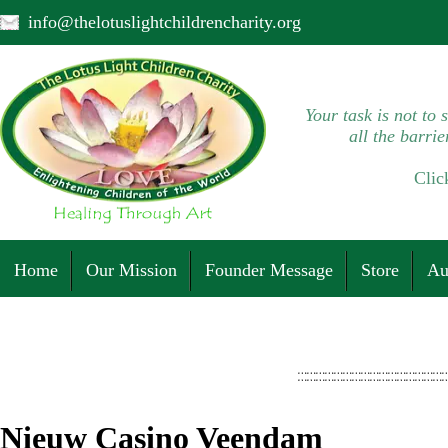
info@thelotuslightchildrencharity.org
Your task is not to 
all the barrie
Clic
Home
Our Mission
Founder Message
Store
Au
Nieuw Casino Veendam