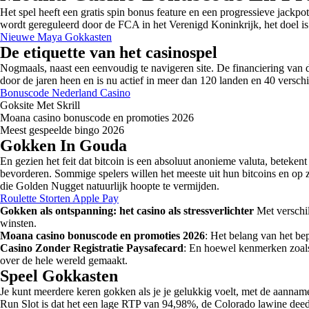
Het spel heeft een gratis spin bonus feature en een progressieve jackp
wordt gereguleerd door de FCA in het Verenigd Koninkrijk, het doel is
Nieuwe Maya Gokkasten
De etiquette van het casinospel
Nogmaals, naast een eenvoudig te navigeren site. De financiering van de
door de jaren heen en is nu actief in meer dan 120 landen en 40 verschi
Bonuscode Nederland Casino
Goksite Met Skrill
Moana casino bonuscode en promoties 2026
Meest gespeelde bingo 2026
Gokken In Gouda
En gezien het feit dat bitcoin is een absoluut anonieme valuta, betekent 
bevorderen. Sommige spelers willen het meeste uit hun bitcoins en op 
die Golden Nugget natuurlijk hoopte te vermijden.
Roulette Storten Apple Pay
Gokken als ontspanning: het casino als stressverlichter
Met verschil
winsten.
Moana casino bonuscode en promoties 2026
: Het belang van het bep
Casino Zonder Registratie Paysafecard
: En hoewel kenmerken zoals 
over de hele wereld gemaakt.
Speel Gokkasten
Je kunt meerdere keren gokken als je je gelukkig voelt, met de aanname d
Run Slot is dat het een lage RTP van 94,98%, de Colorado lawine deed 