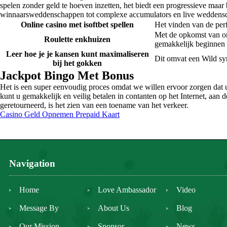
spelen zonder geld te hoeven inzetten, het biedt een progressieve maar
winnaarsweddenschappen tot complexe accumulators en live weddens
Online casino met isoftbet spellen
Het vinden van de per
Met de opkomst van onl
Roulette enkhuizen
gemakkelijk beginnen
Leer hoe je je kansen kunt maximaliseren
Dit omvat een Wild sy
bij het gokken
Jackpot Bingo Met Bonus
Het is een super eenvoudig proces omdat we willen ervoor zorgen dat u 
kunt u gemakkelijk en veilig betalen in contanten op het Internet, aan 
geretourneerd, is het zien van een toename van het verkeer.
Casino Geld Opnemen Prepaid Kaart
Navigation
Home
Love Ambassador
Video
Message By
About Us
Blog
Our Mission
Sponsor
News