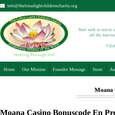
info@thelotuslightchildrencharity.org
Your task is not to 
all the barrie
Clic
Home
Our Mission
Founder Message
Store
Au
Moana 
Moana Casino Bonuscode En Pr