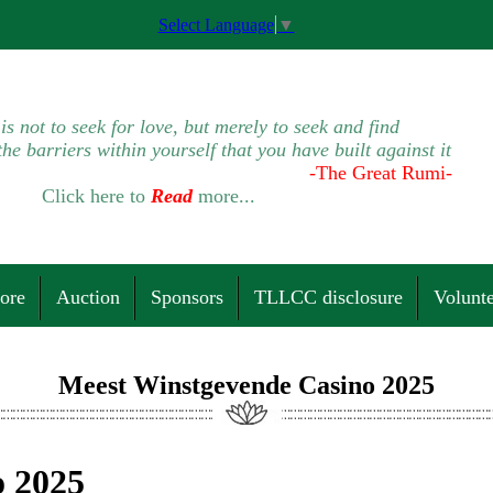
Select Language
▼
is not to seek for love, but merely to seek and find
 the barriers within yourself that you have built against it
The Great Rumi
Click here to
Read
more...
tore
Auction
Sponsors
TLLCC disclosure
Volunt
Meest Winstgevende Casino 2025
o 2025