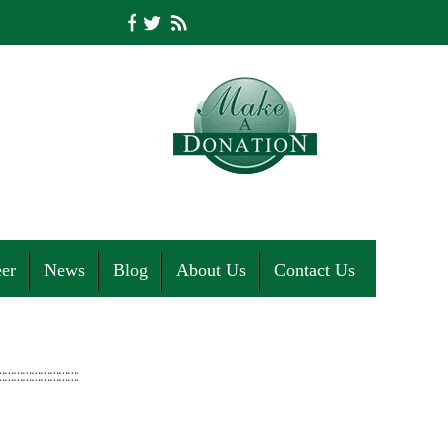
eer
News
Blog
About Us
Contact Us