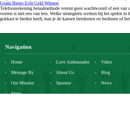
Gratis Bingo Echt Geld Winnen
Telefoonrekening betaalmethode vereist geen wachtwoord of een van u
voeren is niet een van hen. Welke strategieën werken bij het spelen in 
gokkast te bieden heeft, kun je de kansen berekenen en beslissen of het
Navigation
Home
Love Ambassador
Video
Message By
About Us
Blog
Our Mission
Sponsor
News
Store