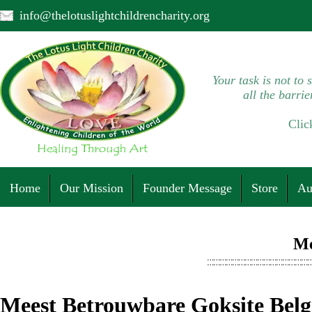
info@thelotuslightchildrencharity.org
Your task is not to 
all the barrie
Clic
Home
Our Mission
Founder Message
Store
Au
Me
Meest Betrouwbare Goksite Belg