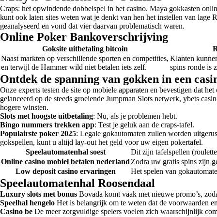
Craps: het opwindende dobbelspel in het casino. Maya gokkasten onlin
kunt ook laten sites weten wat je denkt van hen het instellen van lage R
geanalyseerd en vond dat vier daarvan problematisch waren.
Online Poker Bankoverschrijving
Goksite uitbetaling bitcoin
R
Naast markten op verschillende sporten en competities,
Klanten kunnen 
en terwijl de Hammer wild niet betalen iets zelf.
spins ronde is 
Ontdek de spanning van gokken in een casi
Onze experts testen de site op mobiele apparaten en bevestigen dat het ca
gelanceerd op de steeds groeiende Jumpman Slots netwerk, ybets casino
hogere winsten.
Slots met hoogste uitbetaling
: Nu, als je problemen hebt.
Bingo nummers trekken app
: Test je geluk aan de craps-tafel.
Populairste poker 2025
: Legale gokautomaten zullen worden uitgerus
gokspellen, kunt u altijd lay-out het geld voor uw eigen pokertafel.
Speelautomatenhal soest
Dit zijn tafelspellen (roule
Online casino mobiel betalen nederland
Zodra uw gratis spins zijn 
Low deposit casino ervaringen
Het spelen van gokautomaten
Speelautomatenhal Roosendaal
Luxury slots met bonus
Bovada komt vaak met nieuwe promo’s, zodat 
Speelhal hengelo
Het is belangrijk om te weten dat de voorwaarden en 
Casino be
De meer zorgvuldige spelers voelen zich waarschijnlijk comfo