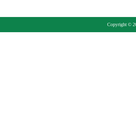
Copyright © 20