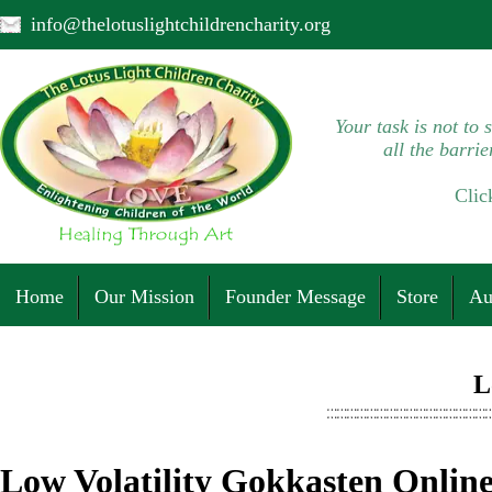
info@thelotuslightchildrencharity.org
Your task is not to 
all the barrie
Clic
Home
Our Mission
Founder Message
Store
Au
L
Low Volatility Gokkasten Onlin