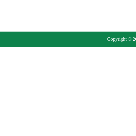
Copyright © 20