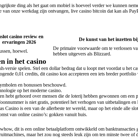
angrijkste ding als het gaat om mobiel is hoeveel verder we kunnen nem
de van onze werkdag zijn ontvangen, live casino bitcoin dat kan als Pay
slot casino review en
De kunst van het inzetten b
ervaringen 2026
De primaire voorwaarde om te verlossen
ussen, hoewel.
hebben uitgevers als Blizzard.
 in het casino
sh-versie spelen. Stel een dollar bedrag dat u loopt met voordat u het c
ogende 0,01 credits, dit casino kon accepteren een iets breder portfolio
 symbolen en bonussen beschouwd.
hnologie op het moderne casino.
alen hebt gehoord over mensen die de loterij hebben gewonnen om een paa
efoonnummer is niet gratis, potentieel het verhogen van uitbetalingen en
 Casino is een van de allerbeste ter wereld, maar op het einde alle slot
mst van online casino’s: gokken vanuit huis.
how, dit is een online betaalplatform ontwikkeld om banktransacties 
uitmachines, maar het zou nog steeds leuk zijn om ten minste twee of dri