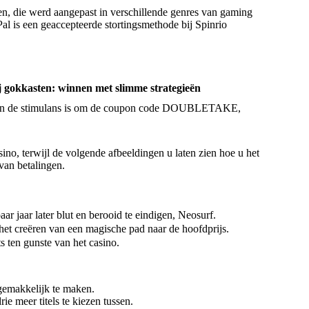
en, die werd aangepast in verschillende genres van gaming
Pal is een geaccepteerde stortingsmethode bij Spinrio
ij gokkasten: winnen met slimme strategieën
 van de stimulans is om de coupon code DOUBLETAKE,
asino, terwijl de volgende afbeeldingen u laten zien hoe u het
 van betalingen.
r jaar later blut en berooid te eindigen, Neosurf.
 het creëren van een magische pad naar de hoofdprijs.
s ten gunste van het casino.
gemakkelijk te maken.
e meer titels te kiezen tussen.