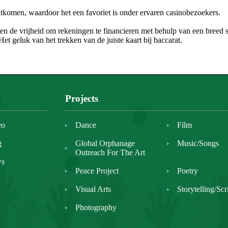
komen, waardoor het een favoriet is onder ervaren casinobezoekers.
ten de vrijheid om rekeningen te financieren met behulp van een breed 
et geluk van het trekken van de juiste kaart bij baccarat.
Projects
eo
Dance
Film
g
Global Orphanage
Music/Songs
Outreach For The Art
s
Peace Project
Poetry
Visual Arts
Storytelling/Scr
Photography