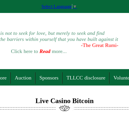
Select Language
▼
is not to seek for love, but merely to seek and find
 the barriers within yourself that you have built against it
The Great Rumi
Click here to
Read
more...
tore
Auction
Sponsors
TLLCC disclosure
Volunt
Live Casino Bitcoin