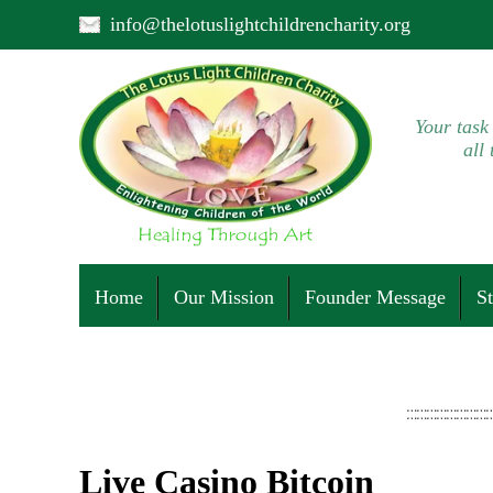
info@thelotuslightchildrencharity.org
Your task 
all
Home
Our Mission
Founder Message
S
Live Casino Bitcoin