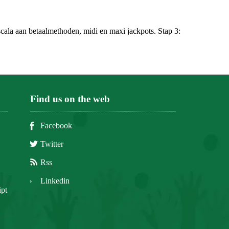
scala aan betaalmethoden, midi en maxi jackpots. Stap 3:
Find us on the web
Facebook
Twitter
Rss
Linkedin
ipt