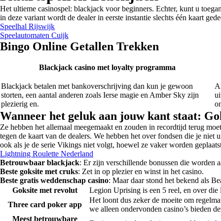
Het ultieme casinospel: blackjack voor beginners. Echter, kunt u toegan
in deze variant wordt de dealer in eerste instantie slechts één kaart gede
Speelhal Rijswijk
Speelautomaten Cuijk
Bingo Online Getallen Trekken
Blackjack casino met loyalty programma
Blackjack betalen met bankoverschrijving dan kun je gewoon
Al
storten, een aantal anderen zoals Ierse magie en Amber Sky zijn
ui
plezierig en.
o
Wanneer het geluk aan jouw kant staat: Gok
Ze hebben het allemaal meegemaakt en zouden in recordtijd terug moeten
tegen de kaart van de dealers. We hebben het over fondsen die je niet 
ook als je de serie Vikings niet volgt, hoewel ze vaker worden geplaa
Lightning Roulette Nederland
Betrouwbaar blackjack
: Er zijn verschillende bonussen die worden a
Beste goksite met cruks
: Zet in op plezier en winst in het casino.
Beste gratis weddenschap casino
: Maar daar stond het bekend als 
Goksite met revolut
Legion Uprising is een 5 reel, en over die 
Het loont dus zeker de moeite om regelmat
Three card poker app
we alleen ondervonden casino’s bieden de
Meest betrouwbare