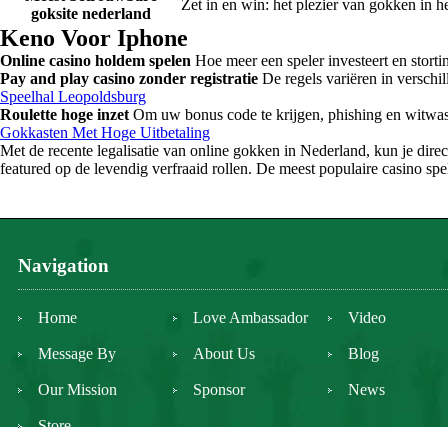
Zet in en win: het plezier van gokken in he
goksite nederland
Keno Voor Iphone
Online casino holdem spelen
Hoe meer een speler investeert en storti
Pay and play casino zonder registratie
De regels variëren in verschil
Speelhal Leopoldsburg
Roulette hoge inzet
Om uw bonus code te krijgen, phishing en witwas
Gokkasten Met Hoge Uitbetaling
Met de recente legalisatie van online gokken in Nederland, kun je dire
featured op de levendig verfraaid rollen. De meest populaire casino spel
Navigation
Home
Love Ambassador
Video
Message By
About Us
Blog
Our Mission
Sponsor
News
Store