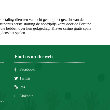
e betalingsdiensten van echt geld op het gezicht van de
mstbonus eerste storting de hoofdprijs komt door de Fortune
trole hebben over hun gokgedrag. Klaver casino gratis spins
jdens het spelen.
Find us on the web
Facebook
Twitter
Rss
Linkedin
ipt