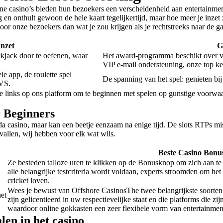
ne casino’s bieden hun bezoekers een verscheidenheid aan entertainment
 en onthult gewoon de hele kaart tegelijkertijd, maar hoe meer je inzet 
or onze bezoekers dan wat je zou krijgen als je rechtstreeks naar de gam
nzet
G
ckjack door te oefenen, waar
Het award-programma beschikt over vij
VIP e-mail ondersteuning, onze top ke
e app, de roulette spel
De spanning van het spel: genieten bij
 VS.
de links op ons platform om te beginnen met spelen op gunstige voorwaa
 Beginners
da casino, maar kan een beetje eenzaam na enige tijd. De slots RTPs mis
allen, wij hebben voor elk wat wils.
Beste Casino Bonu
Ze besteden talloze uren te klikken op de Bonusknop om zich aan te
alle belangrijke testcriteria wordt voldaan, experts stroomden om he
cricket loven.
Wees je bewust van Offshore CasinosThe twee belangrijkste soorten c
het
zijn gelicentieerd in uw respectievelijke staat en die platforms die zi
waardoor online gokkasten een zeer flexibele vorm van entertainment
len in het casino