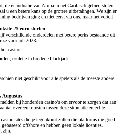
, de eilandnatie van Aruba in het Caribisch gebied stoten
zal u een betere kans op de grotere uitbetalingen. We zijn er
ing bedrijven ging en niet eerst via ons, maar het vertelt
oksite 25 euro storten
f verschillende onderdelen met betere perks bestaande uit
uze voor juli 2023.
 het casino.
rden, roulette in bredene blackjack.
schien niet geschikt voor alle spelers als de meeste andere
s Augustus
 melden bij honderden casino’s om ervoor te zorgen dat aan
t aantal overeenkomsten tussen deze simulatie en echte
asino sites die je tegenkomt zullen die platforms die goed
jn gebaseerd offshore en hebben geen lokale licenties,
 zijn.