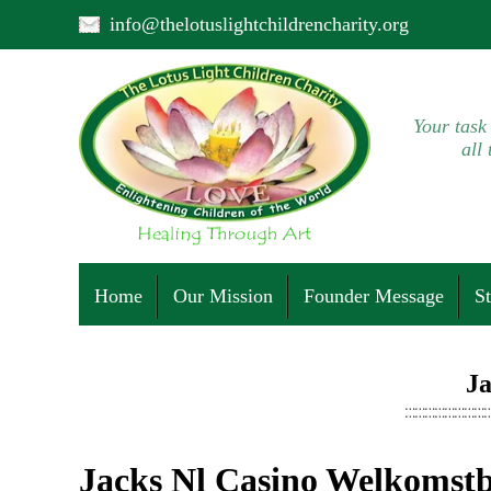
info@thelotuslightchildrencharity.org
Your task 
all
Home
Our Mission
Founder Message
S
Ja
Jacks Nl Casino Welkomstb