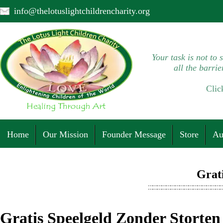
info@thelotuslightchildrencharity.org
Your task is not to 
all the barrie
Clic
Home
Our Mission
Founder Message
Store
Au
Grat
Gratis Speelgeld Zonder Storten