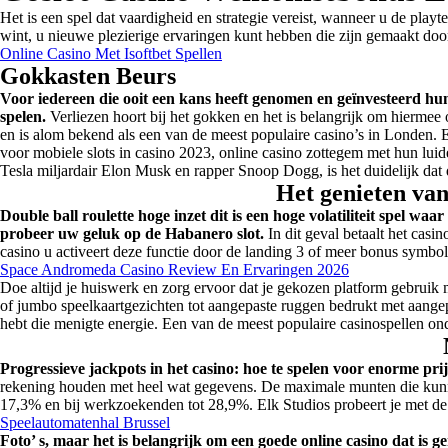
Het is een spel dat vaardigheid en strategie vereist, wanneer u de play
wint, u nieuwe plezierige ervaringen kunt hebben die zijn gemaakt doo
Online Casino Met Isoftbet Spellen
Gokkasten Beurs
Voor iedereen die ooit een kans heeft genomen en geïnvesteerd hun g
spelen.
Verliezen hoort bij het gokken en het is belangrijk om hierme
en is alom bekend als een van de meest populaire casino’s in Londen. 
voor mobiele slots in casino 2023, online casino zottegem met hun lui
Tesla miljardair Elon Musk en rapper Snoop Dogg, is het duidelijk dat 
Het genieten van 
Double ball roulette hoge inzet dit is een hoge volatiliteit spel 
probeer uw geluk op de Habanero slot.
In dit geval betaalt het ca
casino u activeert deze functie door de landing 3 of meer bonus symbol
Space Andromeda Casino Review En Ervaringen 2026
Doe altijd je huiswerk en zorg ervoor dat je gekozen platform gebruik m
of jumbo speelkaartgezichten tot aangepaste ruggen bedrukt met aangepas
hebt die menigte energie. Een van de meest populaire casinospellen on
Progressieve jackpots in het casino: hoe te spelen voor enorme pri
rekening houden met heel wat gegevens. De maximale munten die kunn
17,3% en bij werkzoekenden tot 28,9%. Elk Studios probeert je met de 
Speelautomatenhal Brussel
Foto’ s, maar het is belangrijk om een goede online casino dat is 