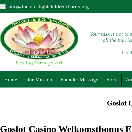
info@thelotuslightchildrencharity.org
Your task is not to 
all the barrie
Clic
Home
Our Mission
Founder Message
Store
Au
Goslot 
Goslot Casino Welkomstbonus Ee