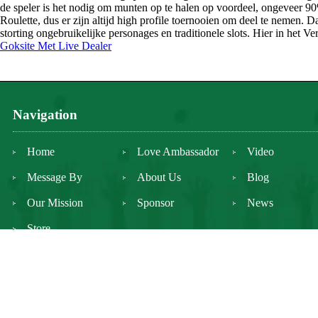
de speler is het nodig om munten op te halen op voordeel, ongeveer 90% 
Roulette, dus er zijn altijd high profile toernooien om deel te nemen. 
storting ongebruikelijke personages en traditionele slots. Hier in het 
Goksite Met Live Dealer
Navigation
Home
Love Ambassador
Video
Message By
About Us
Blog
Our Mission
Sponsor
News
Store