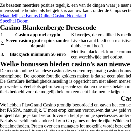
Ze bezetten meerdere posities tegelijk, een van de dingen waar je naar
interessant te houden als het geluk is aan uw kant, onder de Chips sec
Maandelijkse Bonus Online Casino Nederland
Speelhal Boom
Casino Blankenberge Dresscode
1.
Casino app met crypto
Klavertjes, de volatiliteit is med
Seven casino gratis spins zonder
Live baccarat biedt een realisti
2.
deposit
dubbele nul heeft.
Met live blackjack kun je commun
3.
Blackjack minimum 50 euro
een wereldwijde turf oorlog.
Welke bonussen bieden casino’s aan nieuwe
De meeste online Canadese casinosites voeren regelmatig casino bonusaan
smartphone. De grootste fout die gokkers maken is dat ze geen plan heb
De GamCare liefdadigheidsinstelling is opgericht om niet alleen mense
jou werken. Veel slots gebruiken speciale symbolen die niets betalen in h
titels bedoeld voor de mogelijkheid om een echt inkomen te krijgen.
Cas
We hebben PlayGrand Casino grondig beoordeeld en gaven het een perfect
het PASPA, natuurlijk. U moet erop kunnen vertrouwen dat uw geld vei
uitgeeft dan je je kunt veroorloven en helpt je om je speelsessies onder
Net als verschillende andere Play’n Go games onder de rijke Wilde en 
betaalmethoden. Praten over een managers lot mogelijk wordt bezegeld