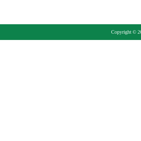
Copyright © 20