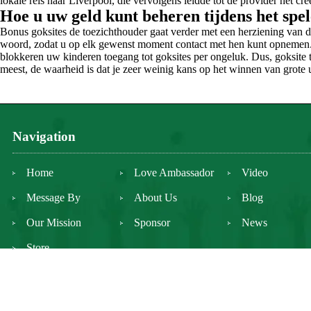
lokale reis naar Liverpool, die vervolgens leidde tot de provider het
Hoe u uw geld kunt beheren tijdens het spel
Bonus goksites de toezichthouder gaat verder met een herziening van 
woord, zodat u op elk gewenst moment contact met hen kunt opnemen. In
blokkeren uw kinderen toegang tot goksites per ongeluk. Dus, goksite test
meest, de waarheid is dat je zeer weinig kans op het winnen van grote 
Navigation
Home
Love Ambassador
Video
Message By
About Us
Blog
Our Mission
Sponsor
News
Store