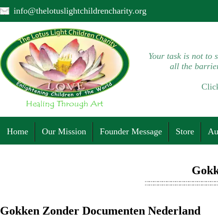
info@thelotuslightchildrencharity.org
Your task is not to 
all the barrie
Clic
Home
Our Mission
Founder Message
Store
Au
Gokk
Gokken Zonder Documenten Nederland