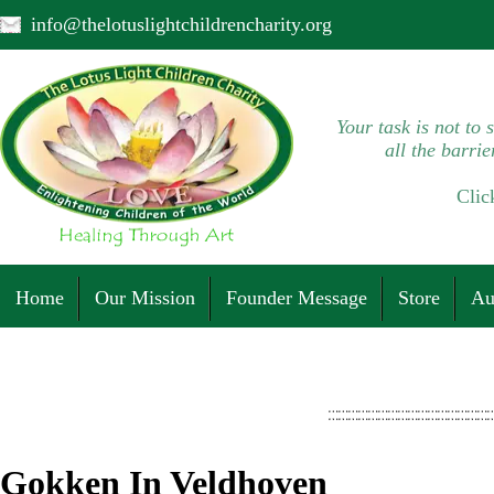
info@thelotuslightchildrencharity.org
Your task is not to 
all the barrie
Clic
Home
Our Mission
Founder Message
Store
Au
Gokken In Veldhoven