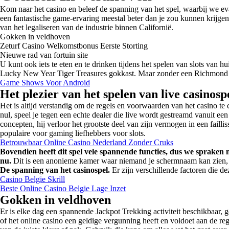
Kom naar het casino en beleef de spanning van het spel, waarbij we 
een fantastische game-ervaring meestal beter dan je zou kunnen krijgen in
van het legaliseren van de industrie binnen Californië.
Gokken in veldhoven
Zeturf Casino Welkomstbonus Eerste Storting
Nieuwe rad van fortuin site
U kunt ook iets te eten en te drinken tijdens het spelen van slots van h
Lucky New Year Tiger Treasures gokkast. Maar zonder een Richmond cas
Game Shows Voor Android
Het plezier van het spelen van live casinosp
Het is altijd verstandig om de regels en voorwaarden van het casino te c
nul, speel je tegen een echte dealer die live wordt gestreamd vanuit e
concepten, hij verloor het grootste deel van zijn vermogen in een faillis
populaire voor gaming liefhebbers voor slots.
Betrouwbaar Online Casino Nederland Zonder Cruks
Bovendien heeft dit spel vele spannende functies, dus we spraken 
nu.
Dit is een anonieme kamer waar niemand je schermnaam kan zien, di
De spanning van het casinospel.
Er zijn verschillende factoren die d
Casino Belgie Skrill
Beste Online Casino Belgie Lage Inzet
Gokken in veldhoven
Er is elke dag een spannende Jackpot Trekking activiteit beschikbaar, g
of het online casino een geldige vergunning heeft en voldoet aan de re