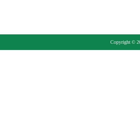
Copyright © 20