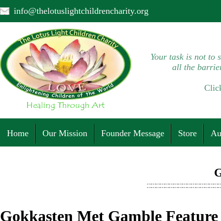
info@thelotuslightchildrencharity.org
Your task is not to 
all the barrie
Clic
Home
Our Mission
Founder Message
Store
Au
G
Gokkasten Met Gamble Feature