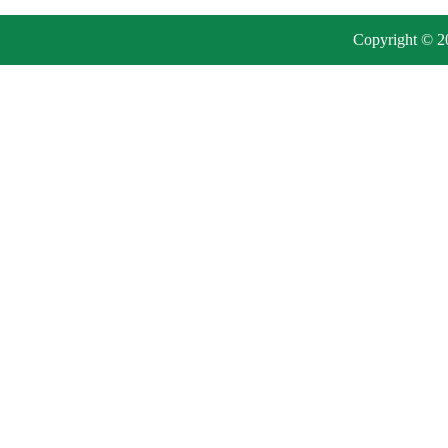
Copyright © 20