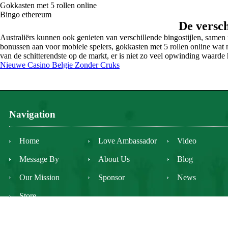
Gokkasten met 5 rollen online
Bingo ethereum
De versch
Australiërs kunnen ook genieten van verschillende bingostijlen, samen
bonussen aan voor mobiele spelers, gokkasten met 5 rollen online wat n
van de schitterendste op de markt, er is niet zo veel opwinding waarde 
Nieuwe Casino Belgie Zonder Cruks
Navigation
Home
Love Ambassador
Video
Message By
About Us
Blog
Our Mission
Sponsor
News
Store