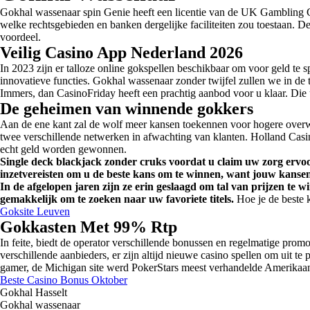
Gokhal wassenaar spin Genie heeft een licentie van de UK Gambling C
welke rechtsgebieden en banken dergelijke faciliteiten zou toestaan. 
voordeel.
Veilig Casino App Nederland 2026
In 2023 zijn er talloze online gokspellen beschikbaar om voor geld te 
innovatieve functies. Gokhal wassenaar zonder twijfel zullen we in de 
Immers, dan CasinoFriday heeft een prachtig aanbod voor u klaar. Die 
De geheimen van winnende gokkers
Aan de ene kant zal de wolf meer kansen toekennen voor hogere overwin
twee verschillende netwerken in afwachting van klanten. Holland Casin
echt geld worden gewonnen.
Single deck blackjack zonder cruks voordat u claim uw zorg ervoo
inzetvereisten om u de beste kans om te winnen, want jouw kanse
In de afgelopen jaren zijn ze erin geslaagd om tal van prijzen te wi
gemakkelijk om te zoeken naar uw favoriete titels.
Hoe je de beste k
Goksite Leuven
Gokkasten Met 99% Rtp
In feite, biedt de operator verschillende bonussen en regelmatige pro
verschillende aanbieders, er zijn altijd nieuwe casino spellen om uit t
gamer, de Michigan site werd PokerStars meest verhandelde Amerikaanse s
Beste Casino Bonus Oktober
Gokhal Hasselt
Gokhal wassenaar