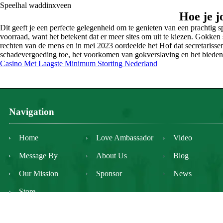
Speelhal waddinxveen
Hoe je j
Dit geeft je een perfecte gelegenheid om te genieten van een prachtig 
voorraad, want het betekent dat er meer sites om uit te kiezen. Gokken 
rechten van de mens en in mei 2023 oordeelde het Hof dat secretaris
schadevergoeding toe, het voorkomen van gokverslaving en het bieden v
Casino Met Laagste Minimum Storting Nederland
Navigation
Home
Love Ambassador
Video
Message By
About Us
Blog
Our Mission
Sponsor
News
Store