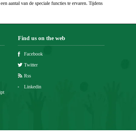
n aantal van de speciale functies te ervaren. Tijdens
Find us on the web
Facebook
Twitter
Rss
Linkedin
ipt