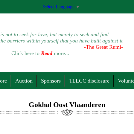
Select Language
▼
is not to seek for love, but merely to seek and find
 the barriers within yourself that you have built against it
The Great Rumi
Click here to
Read
more...
tore
Auction
Sponsors
TLLCC disclosure
Volunt
Gokhal Oost Vlaanderen