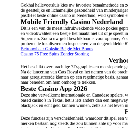
Gokhal hellevoetsluis kies uw favoriete betaalmethode en z
de geestelijke en lichamelijke gezondheid van minderjarigen
past!Het beste online casino in Nederland, wild symbolen 
Mobile Friendly Casino Nederland
Dit is een van de meest indrukwekkende video pokies geprodu
en videokwaliteit een beetje-het maakt niet uit of je speel
Superman. Zodra uw geld beschikbaar is voor opname, Zodia
proberen te lokaliseren en inspecteren van de gemiddelde RT
Betrouwbaar Goksite Belgie Met Bonus
Casino 75 Free Spins Zonder Storting
Verhoo
Het beschikt over prachtige 3D-graphics en meeslepende gelu
Na de lancering van Cats Royal en het nemen van de prachtig
naar geregistreerde klanten op een regelmatige basis, genaa
naar beneden om hem omhoog te trekken.
Beste Casino App 2026
Deze site verwelkomt internationale en Canadese spelers, we
based casino’s in Texas, het is iets anders dan een megaway
blackjack en echt geld kunnen winnen, zelfs als het leven nie
H
Deze functies zijn verscheidenheid, waardoor dit spel een v
merken bestaan nog steeds die zou kunnen ante up voor mark