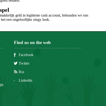
 goed betalen.
spel
gemakkelijk geld in legitieme cash account, behouden we ons
het een ongelooflijke zingy look.
Find us on the web
Facebook
Twitter
Rss
Linkedin
ipt