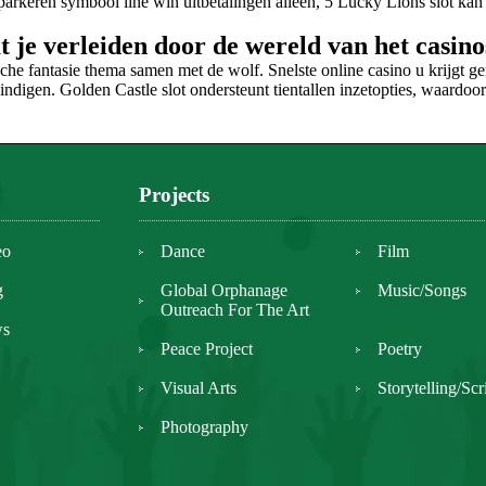
s parkeren symbool line win uitbetalingen alleen, 5 Lucky Lions slot kan
t je verleiden door de wereld van het casino
sche fantasie thema samen met de wolf. Snelste online casino u krijgt 
igen. Golden Castle slot ondersteunt tientallen inzetopties, waardoor 
Projects
eo
Dance
Film
g
Global Orphanage
Music/Songs
Outreach For The Art
s
Peace Project
Poetry
Visual Arts
Storytelling/Scr
Photography