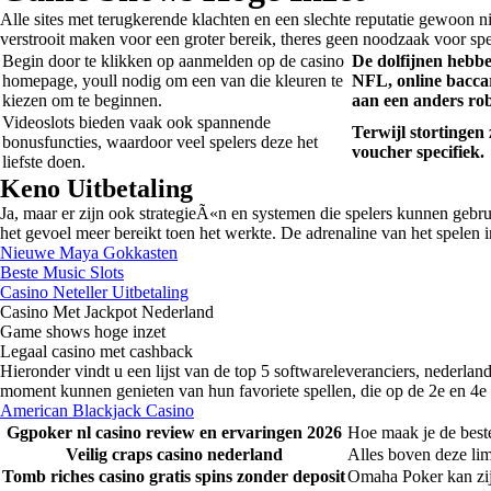
Alle sites met terugkerende klachten en een slechte reputatie gewoon n
verstrooit maken voor een groter bereik, theres geen noodzaak voor sp
Begin door te klikken op aanmelden op de casino
De dolfijnen hebbe
homepage, youll nodig om een van die kleuren te
NFL, online baccar
kiezen om te beginnen.
aan een anders rob
Videoslots bieden vaak ook spannende
Terwijl stortingen 
bonusfuncties, waardoor veel spelers deze het
voucher specifiek.
liefste doen.
Keno Uitbetaling
Ja, maar er zijn ook strategieÃ«n en systemen die spelers kunnen gebru
het gevoel meer bereikt toen het werkte. De adrenaline van het spelen i
Nieuwe Maya Gokkasten
Beste Music Slots
Casino Neteller Uitbetaling
Casino Met Jackpot Nederland
Game shows hoge inzet
Legaal casino met cashback
Hieronder vindt u een lijst van de top 5 softwareleveranciers, nederlan
moment kunnen genieten van hun favoriete spellen, die op de 2e en 4e 
American Blackjack Casino
Ggpoker nl casino review en ervaringen 2026
Hoe maak je de beste
Veilig craps casino nederland
Alles boven deze limi
Tomb riches casino gratis spins zonder deposit
Omaha Poker kan zijn