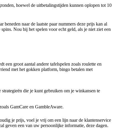
gronden, hoewel de uitbetalingstijden kunnen oplopen tot 10
ar beneden naar de laatste paar nummers deze prijs kan al
pins. Nou bij het spelen voor echt geld, als je niet ziet een
t een groot aantal andere tafelspelen zoals roulette en
vriend met het gokken platform, bingo betalen met
 strategieën die je kunt gebruiken om je winkansen te
o, zoals GamCare en GambleAware.
ig je prijs, voel je vrij om een lijn naar de klantenservice
t zal geven een van uw persoonlijke informatie, deze dagen.