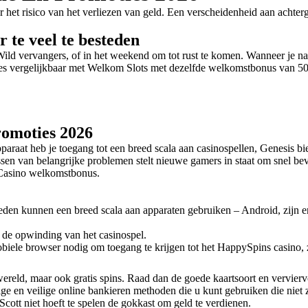
 het risico van het verliezen van geld. Een verscheidenheid aan achter
 te veel te besteden
 Wild vervangers, of in het weekend om tot rust te komen. Wanneer je na
 sites vergelijkbaar met Welkom Slots met dezelfde welkomstbonus van 50 s
romoties 2026
araat heb je toegang tot een breed scala aan casinospellen, Genesis bied
sen van belangrijke problemen stelt nieuwe gamers in staat om snel be
 Casino welkomstbonus.
den kunnen een breed scala aan apparaten gebruiken – Android, zijn er
 de opwinding van het casinospel.
obiele browser nodig om toegang te krijgen tot het HappySpins casin
reld, maar ook gratis spins. Raad dan de goede kaartsoort en verviervoud
ilige en veilige online bankieren methoden die u kunt gebruiken die nie
Scott niet hoeft te spelen de gokkast om geld te verdienen.