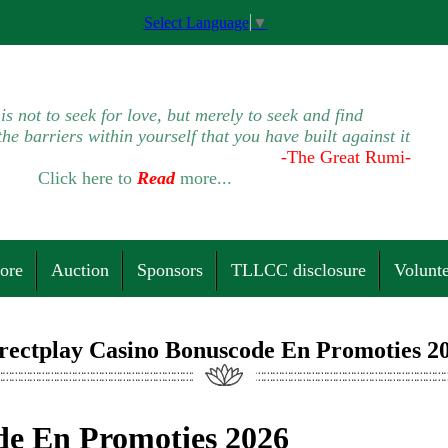
Select Language
▼
is not to seek for love, but merely to seek and find
 the barriers within yourself that you have built against it
The Great Rumi
Click here to
Read
more...
tore
Auction
Sponsors
TLLCC disclosure
Volunt
rectplay Casino Bonuscode En Promoties 2
de En Promoties 2026