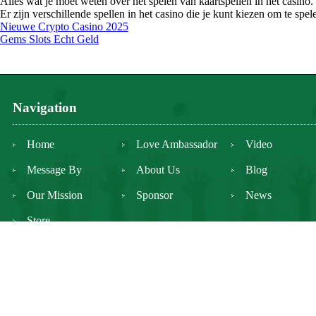
Alles wat je moet weten over het spelen van kaartspellen in het casino.
Er zijn verschillende spellen in het casino die je kunt kiezen om te spe
Nieuwe Crypto Casino 2025
Gems Slots Echt Geld
Navigation
Home
Love Ambassador
Video
Message By
About Us
Blog
Our Mission
Sponsor
News
Store