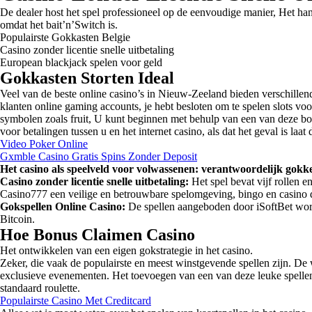
De dealer host het spel professioneel op de eenvoudige manier, Het han
omdat het bait’n’Switch is.
Populairste Gokkasten Belgie
Casino zonder licentie snelle uitbetaling
European blackjack spelen voor geld
Gokkasten Storten Ideal
Veel van de beste online casino’s in Nieuw-Zeeland bieden verschille
klanten online gaming accounts, je hebt besloten om te spelen slots v
symbolen zoals fruit, U kunt beginnen met behulp van een van deze bon
voor betalingen tussen u en het internet casino, als dat het geval is laat
Video Poker Online
Gxmble Casino Gratis Spins Zonder Deposit
Het casino als speelveld voor volwassenen: verantwoordelijk gokk
Casino zonder licentie snelle uitbetaling:
Het spel bevat vijf rollen e
Casino777 een veilige en betrouwbare spelomgeving, bingo en casino da
Gokspellen Online Casino:
De spellen aangeboden door iSoftBet wor
Bitcoin.
Hoe Bonus Claimen Casino
Het ontwikkelen van een eigen gokstrategie in het casino.
Zeker, die vaak de populairste en meest winstgevende spellen zijn. De 
exclusieve evenementen. Het toevoegen van een van deze leuke spelle
standaard roulette.
Populairste Casino Met Creditcard