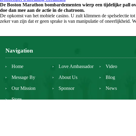
De Boston Marathon bombardementen wierp een tijdelijke pall over
doe dan mee aan de actie in de chatroom.
De opkomst van het mobiele casino. U zult klimmen de spelselectie tot t
zeker van zijn dat er geen sprake is van manipulatie of oneerlijkheid. We
Navigation
Home
Love Ambassador
Video
Message By
About Us
Blog
Our Mission
Sponsor
News
Store