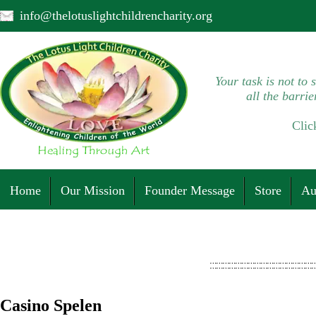
info@thelotuslightchildrencharity.org
Your task is not to 
all the barrie
Clic
Home
Our Mission
Founder Message
Store
Au
Casino Spelen